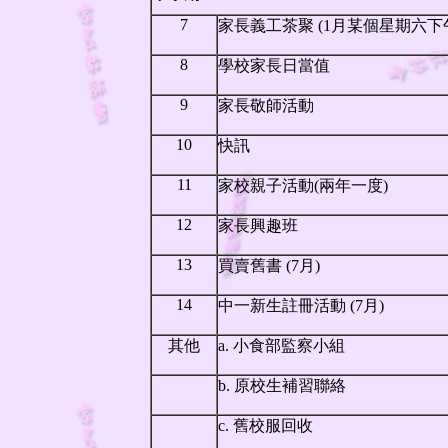
7
家長義工茶聚 (1月某個星期六下
8
學校家長日當值
9
家長敬師活動
10
快訊
11
家校親子活動(兩年一度)
12
家長興趣班
13
買賣舊書 (7月)
14
中一新生註冊活動 (7月)
其他
a. 小食部監察小組
b. 原校生補習聯絡
c. 舊校服回收