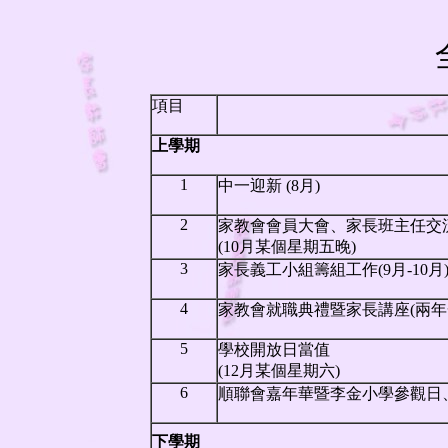
項目
上學期
1
中一迎新 (8月)
2
家教會會員大會、家長班主任交
(10月某個星期五晚)
3
家長義工小組籌組工作(9月-10月
4
家教會就職典禮暨家長講座(兩年
5
學校開放日當值
(12月某個星期六)
6
順聯會嘉年華暨李金小學參觀日
下學期