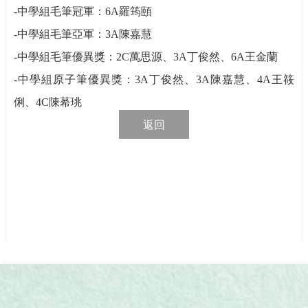
-
中學組毛筆冠軍：
6A
羅筠頤
-
中學組毛筆亞軍：
3A
陳嘉慧
-
中學組毛筆優異獎：
2C
萬思源、
3A
丁俊然、
6A
王金蘭
-
中學組原子筆優異獎：
3A
丁俊然、
3A
陳嘉慧、
4A
王筱
俐、
4C
陳莃珧
返回