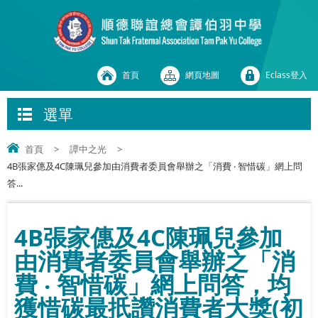
首頁
網頁地圖
Eclass登入
選單
首頁
>
譚中之光
>
4B張家僡及4C陳珮兒參加由消費者委員會舉辦之「消費 ‧ 智惜碳」網上問
答...
4B張家僡及4C陳珮兒參加
由消費者委員會舉辦之「消
費 ‧ 智惜碳」網上問答，均
獲惜碳最扺讚消費者大獎(初