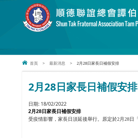
首頁
>
最新消息
>
2月28日家長日補假安排
2月28日家長日補假安排
日期:
18/02/2022
2
月
28
日家長日補假安排
受疫情影響，家長日須延後舉行。原定於
2
月
28
日